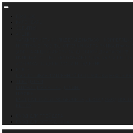
ГЛАВНОЕ
КАЛЕНДАРЬ
СОБЫТИЯ
АКЦИИ
ХАРАКТЕРИСТИКИ
ЛИДЕРЫ
ДИАПАЗОН
КОРРЕЛЯЦИЯ
ИНСТРУМЕНТОВ (D1)
ОТСЕЧКИ
КАРТА РЫНКА
ГРАФИ
(ADR НА АКЦИИ)
АМЕРИКА: ДНЕВНОЙ ДИАПАЗОН (В
ПУНКТАХ, ОТ HIGH ДО LOW.)
АМЕРИКА: КАРТА РЫНКА
АМЕРИКА: ЛИДЕРЫ РОСТА И ПАДЕНИЯ
FORTS
РАССЧИТЫВАЕМ УТРЕННИЙ ГЭП
ГРАФИКИ
НЕФТЬ BR
ТРЕЙДЕРАМ
ШТРАФЫ
РАСЧЕТ РО
ДИЛИНГ
ПРОЧЕЕ
БЛОГ
LIVE INVESTING GROUP TV
ОБЗОР ДОХОДНОСТЕ
РЫНКА
ВХОД ДЛЯ ТРЕЙДЕРА
ВХОД ДЛЯ СОТРУДНИКА