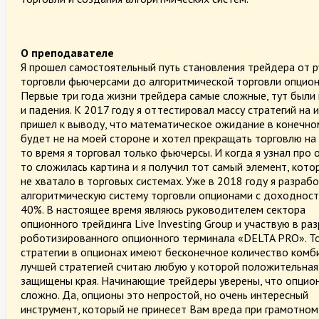
О преподавателе
Я прошел самостоятельный путь становления трейдера от 
торговли фьючерсами до алгоритмической торговли опцион
Первые три года жизни трейдера самые сложные, тут были 
и падения. К 2017 году я оттестировал массу стратегий на 
пришел к выводу, что математическое ожидание в конечно
будет не на моей стороне и хотел прекращать торговлю на 
то время я торговал только фьючерсы. И когда я узнал про 
то сложилась картина и я получил тот самый элемент, кото
не хватало в торговых системах. Уже в 2018 году я разраб
алгоритмическую систему торговли опционами с доходнос
40%. В настоящее время являюсь руководителем сектора
опционного трейдинга Live Investing Group и участвую в ра
роботизированного опционного терминала «DELTA PRO». Т
стратегии в опционах имеют бесконечное количество комб
лучшей стратегией считаю любую у которой положительная
защищены края. Начинающие трейдеры уверены, что опцио
сложно. Да, опционы это непростой, но очень интересный
инструмент, который не принесет Вам вреда при грамотном