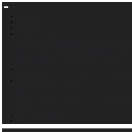
ГЛАВНОЕ
КАЛЕНДАРЬ
СОБЫТИЯ
АКЦИИ
ХАРАКТЕРИСТИКИ
ЛИДЕРЫ
ДИАПАЗОН
КОРРЕЛЯЦИЯ
ИНСТРУМЕНТОВ (D1)
ОТСЕЧКИ
КАРТА РЫНКА
ГРАФИ
(ADR НА АКЦИИ)
АМЕРИКА: ДНЕВНОЙ ДИАПАЗОН (В
ПУНКТАХ, ОТ HIGH ДО LOW.)
АМЕРИКА: КАРТА РЫНКА
АМЕРИКА: ЛИДЕРЫ РОСТА И ПАДЕНИЯ
FORTS
РАССЧИТЫВАЕМ УТРЕННИЙ ГЭП
ГРАФИКИ
НЕФТЬ BR
ТРЕЙДЕРАМ
ШТРАФЫ
РАСЧЕТ РО
ДИЛИНГ
ПРОЧЕЕ
БЛОГ
LIVE INVESTING GROUP TV
ОБЗОР ДОХОДНОСТЕ
РЫНКА
ВХОД ДЛЯ ТРЕЙДЕРА
ВХОД ДЛЯ СОТРУДНИКА