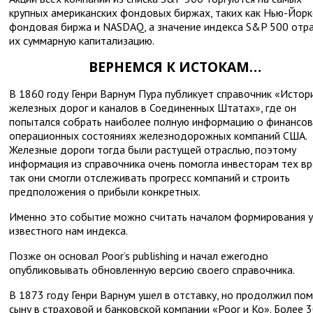
крупных американских фондовых биржах, таких как Нью-Йорк
фондовая биржа и NASDAQ, а значение индекса S&P 500 отр
их суммарную капитализацию.
ВЕРНЕМСЯ К ИСТОКАМ…
В 1860 году Генри Варнум Пура публикует справочник «Истор
железных дорог и каналов в Соединенных Штатах», где он
попытался собрать наиболее полную информацию о финансов
операционных состояниях железнодорожных компаний США.
Железные дороги тогда были растущей отраслью, поэтому
информация из справочника очень помогла инвесторам тех вр
так они смогли отслеживать прогресс компаний и строить
предположения о прибыли конкретных.
Именно это событие можно считать началом формирования 
известного нам индекса.
Позже он основал Poor’s publishing и начал ежегодно
опубликовывать обновленную версию своего справочника.
В 1873 году Генри Варнум ушел в отставку, но продолжил пом
сыну в страховой и банковской компании «Poor и Ко». Более 3