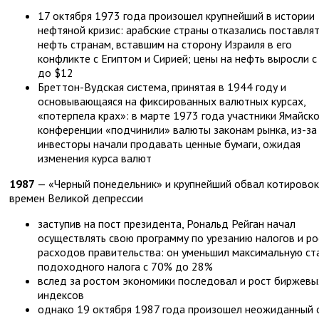
17 октября 1973 года произошел крупнейший в истории
нефтяной кризис: арабские страны отказались поставля
нефть странам, вставшим на сторону Израиля в его
конфликте с Египтом и Сирией; цены на нефть выросли с
до $12
Бреттон-Вудская система, принятая в 1944 году и
основывающаяся на фиксированных валютных курсах,
«потерпела крах»: в марте 1973 года участники Ямайск
конференции «подчинили» валюты законам рынка, из-за
инвесторы начали продавать ценные бумаги, ожидая
изменения курса валют
1987
— «Черный понедельник» и крупнейший обвал котировок
времен Великой депрессии
заступив на пост президента, Рональд Рейган начал
осуществлять свою программу по урезанию налогов и ро
расходов правительства: он уменьшил максимальную ст
подоходного налога с 70% до 28%
вслед за ростом экономики последовал и рост биржевы
индексов
однако 19 октября 1987 года произошел неожиданный 