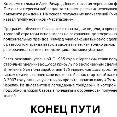
Во время отдыха в Азии Ричард Деннис посетил черепашью ф
Там он с интересом наблюдал за этапами развития черепашек
с момента рождения. На основе полученных впечатлений Рич
назвал группу новичков «Черепахами».
Программа обучения была рассчитана на две недели, а принц
торговой стратегии основывался на сохранении долгосрочны
положительных трендов: Ричард учил открывать новую сделк
с разворотом тренда вверх и закрывать ее, как только рынок
разворачивается вниз, не дожидаясь больших убытков.
Затея оказалась успешной. С 1985 года «Черепахи» стали пол
стабильно увеличивающуюся прибыль по заключаемым сделка
В течение 5 лет они заработали 175 миллионов долларов, те
самым окупив с процентами вложенный в них стартовый капит
В 2007 году один из участников проекта написал книгу «Путь
Черепах. Из дилетантов в легендарные трейдеры», в которой
подробно изложил базовые принципы и особенности получен
знаний.
КОНЕЦ ПУТИ