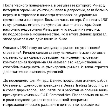
После Черного понедельника, в результате которого Ричард
потерпел огромные убытки, он впал в депрессию, взял большо
перерыв в торговле и навсегда отказался от управления
средствами инвесторов. Большая часть потерь Денниса в 198
году пришлась именно на чужие активы — инвесторы были
настолько недовольны Ричардом, что подали на него иск
по подозрению в мошенничестве. Но в итоге Деннис доказал,
злого умысла в его действиях не было.
Однако в 1994 году он вернулся на рынок, но уже с новой
стратегией. Ричард сделал ставку на механические торговые
системы, когда сделки совершает написанная человеком
компьютерная программа. Он называл это «единственным
способом выигрывать на фьючерсном рынке». И такая стратег
действительно оказалась успешной.
До последнего дня Ричард Деннис продолжал активно работа
Он занимал должность президента Dennis Trading Group Inc, 
в совет директоров Cato Institute и работал на позиции вице
президента компании C&D Commodities. Параллельно он выст
в роли соруководителя стратегической программы
макроэкономического развития в центре, где проводится