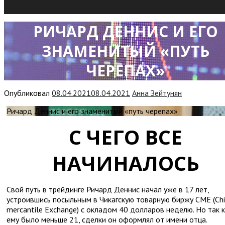
РИЧАРД ДЕННИС И ЕГО
ЗНАМЕНИТЫЙ «ПУТЬ
ЧЕРЕПАХ»
Опубликовал
08.04.2021
08.04.2021
Анна Зейтунян
Ричард Деннис и его знаменитый «путь черепах»
С ЧЕГО ВСЕ
НАЧИНАЛОСЬ
Свой путь в трейдинге Ричард Деннис начал уже в 17 лет,
устроившись посыльным в Чикагскую товарную биржу СМЕ (Ch
mercantile Exchange) с окладом 40 долларов неделю. Но так 
ему было меньше 21, сделки он оформлял от имени отца.