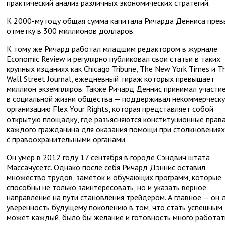
практический анализ различных экономических стратегий.
К 2000-му году общая сумма капитала Ричарда Денниса прев
отметку в 300 миллионов долларов.
К тому же Ричард работал младшим редактором в журнале
Economic Review и регулярно публиковал свои статьи в таких
крупных изданиях как Chicago Tribune, The New York Times и T
Wall Street Journal, ежедневный тираж которых превышает
миллион экземпляров. Также Ричард Деннис принимал участи
в социальной жизни общества — поддерживал некоммерческ
организацию Flex Your Rights, которая представляет собой
открытую площадку, где разъясняются конституционные прав
каждого гражданина для оказания помощи при столкновениях
с правоохранительными органами.
Он умер в 2012 году 17 сентября в городе Сэндвич штата
Массачусетс. Однако после себя Ричард Дэннис оставил
множество трудов, заметок и обучающих программ, которые
способны не только заинтересовать, но и указать верное
направление на пути становления трейдером. А главное — он 
уверенность будущему поколению в том, что стать успешным
может каждый, было бы желание и готовность много работат