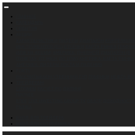
ГЛАВНОЕ
КАЛЕНДАРЬ
СОБЫТИЯ
АКЦИИ
ХАРАКТЕРИСТИКИ
ЛИДЕРЫ
ДИАПАЗОН
КОРРЕЛЯЦИЯ
ИНСТРУМЕНТОВ (D1)
ОТСЕЧКИ
КАРТА РЫНКА
ГРАФИ
(ADR НА АКЦИИ)
АМЕРИКА: ДНЕВНОЙ ДИАПАЗОН (В
ПУНКТАХ, ОТ HIGH ДО LOW.)
АМЕРИКА: КАРТА РЫНКА
АМЕРИКА: ЛИДЕРЫ РОСТА И ПАДЕНИЯ
FORTS
РАССЧИТЫВАЕМ УТРЕННИЙ ГЭП
ГРАФИКИ
НЕФТЬ BR
ТРЕЙДЕРАМ
ШТРАФЫ
РАСЧЕТ РО
ДИЛИНГ
ПРОЧЕЕ
БЛОГ
LIVE INVESTING GROUP TV
ОБЗОР ДОХОДНОСТЕ
РЫНКА
ВХОД ДЛЯ ТРЕЙДЕРА
ВХОД ДЛЯ СОТРУДНИКА