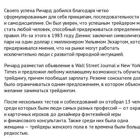
Своего успеха Ричард добился благодаря четко
сформулированным для себя принципам, последовательности
и самодисциплине. Он был уверен, что успешным трейдером 
стать любой человек, способный придерживаться определен
правил. Из-за этого в 1983 году Деннис заключил символичес
пари на один доллар с миллионером Уильямом Экхартом, кот
придерживался мнения, что на рынке могут работать
исключительно люди с развитой природной интуицией.
Ричард разместил объявление в Wall Street Journal и New Yor
Times и предложил любому желающему возможность обучить
трейдингу, причем пообещал зарплату. Резюме соискателя д
было ограничиваться одним предложением, в котором объясн
желание заниматься трейдингом.
После нескольких тестов и собеседований он отобрал 13 чел
среди которых были люди самых разных профессий — от охр
и карточных игроков до дизайнера фэнтезийной игры
и финансового консультанта. Также среди них была одна
женщина — трейдеры женского пола в те времена были боль
редкостью.