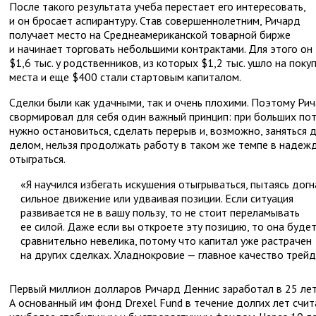
После такого результата учеба перестает его интересовать,
и он бросает аспирантуру. Став совершеннолетним, Ричард
получает место на Среднеамериканской товарной бирже
и начинает торговать небольшими контрактами. Для этого он 
$1,6 тыс. у родственников, из которых $1,2 тыс. ушло на поку
места и еще $400 стали стартовым капиталом.
Сделки были как удачными, так и очень плохими. Поэтому Ри
свормировал для себя один важный принцип: при больших по
нужно остановиться, сделать перерыв и, возможно, заняться 
делом, нельзя продолжать работу в таком же темпе в надеж
отыграться.
«Я научился избегать искушения отыгрываться, пытаясь догн
сильное движение или удваивая позиции. Если ситуация
развивается не в вашу пользу, то не стоит переламывать
ее силой. Даже если вы откроете эту позицию, то она буде
сравнительно невелика, потому что капитал уже растрачен
на других сделках. Хладнокровие — главное качество трейд
Первый миллион долларов Ричард Деннис заработал в 25 лет
А основанный им фонд Drexel Fund в течение долгих лет счит