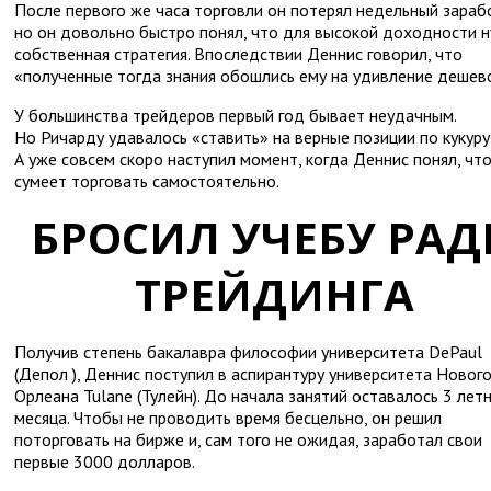
После первого же часа торговли он потерял недельный зараб
но он довольно быстро понял, что для высокой доходности 
собственная стратегия. Впоследствии Деннис говорил, что
«полученные тогда знания обошлись ему на удивление дешев
У большинства трейдеров первый год бывает неудачным.
Но Ричарду удавалось «ставить» на верные позиции по кукуру
А уже совсем скоро наступил момент, когда Деннис понял, чт
сумеет торговать самостоятельно.
БРОСИЛ УЧЕБУ РАД
ТРЕЙДИНГА
Получив степень бакалавра философии университета DePaul
(Депол ), Деннис поступил в аспирантуру университета Новог
Орлеана Tulane (Тулейн). До начала занятий оставалось 3 лет
месяца. Чтобы не проводить время бесцельно, он решил
поторговать на бирже и, сам того не ожидая, заработал свои
первые 3000 долларов.