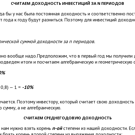
СЧИТАЕМ ДОХОДНОСТЬ ИНВЕСТИЦИЙ ЗА N ПЕРИОДОВ
гда бы у нас была постоянная доходность и соответственно по
 года к году будут разниться. Поэтому для инвестиций доходн
рической суммой доходности за n периодов.
 оно вообще надо.Предположим, что в первый год мы получили
 подведем итоги и посчитаем алгебраическую и геометрическую 
0%
— 0,8) — 1 =
-10%
чается. Поэтому инвестору, который считает свою доходность 
сумму, а не алгебраическую.
СЧИТАЕМ СРЕДНЕГОДОВУЮ ДОХОДНОСТЬ
 нам нужно взять корень
n-ой
степени из нашей доходности. Есл
ем брать корень второй степени из выражения доходности: