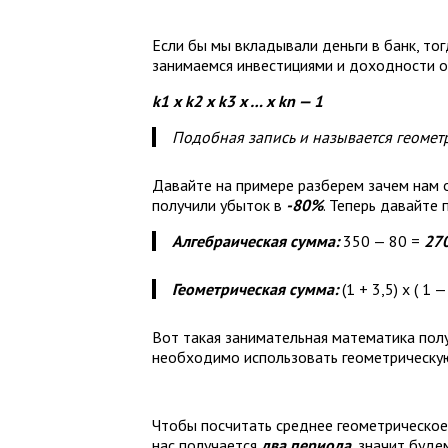
Если бы мы вкладывали деньги в банк, то
занимаемся инвестициями и доходности от
k1 x k2 x k3 x … x kn — 1
Подобная запись и называется геомет
Давайте на примере разберем зачем нам
получили убыток в
-80%
. Теперь давайте
Алгебраическая сумма:
350 — 80 =
27
Геометрическая сумма:
(1 + 3,5) х ( 1 
Вот такая занимательная математика полу
необходимо использовать геометрическую 
Чтобы посчитать среднее геометрическое
нас получается
два периода
, значит буд