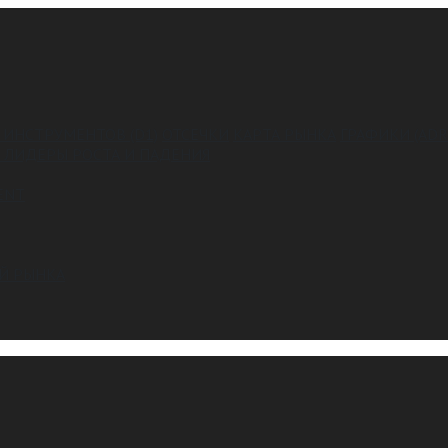
 ИНСТРУМЕНТОВ (D1)
ОТСЕЧКИ
КАРТА РЫНКА
ГРАФИКИ (ADR
 ЛИДЕРЫ РОСТА И ПАДЕНИЯ
ENT
Й РЫНКА