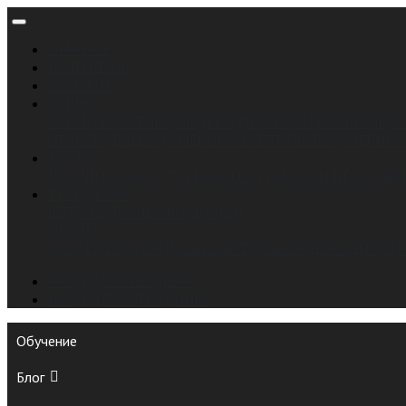
ГЛАВНОЕ
КАЛЕНДАРЬ
СОБЫТИЯ
АКЦИИ
ХАРАКТЕРИСТИКИ
ЛИДЕРЫ
ДИАПАЗОН
КОРРЕЛЯЦИЯ
ОТ HIGH ДО LOW.)
АМЕРИКА: КАРТА РЫНКА
АМЕРИКА:
FORTS
РАССЧИТЫВАЕМ УТРЕННИЙ ГЭП
ГРАФИКИ
НЕФТЬ BR
ТРЕЙДЕРАМ
ШТРАФЫ
РАСЧЕТ РО
ДИЛИНГ
ПРОЧЕЕ
БЛОГ
LIVE INVESTING GROUP TV
ОБЗОР ДОХОДНОСТЕ
ВХОД ДЛЯ ТРЕЙДЕРА
ВХОД ДЛЯ СОТРУДНИКА
Обучение
Блог