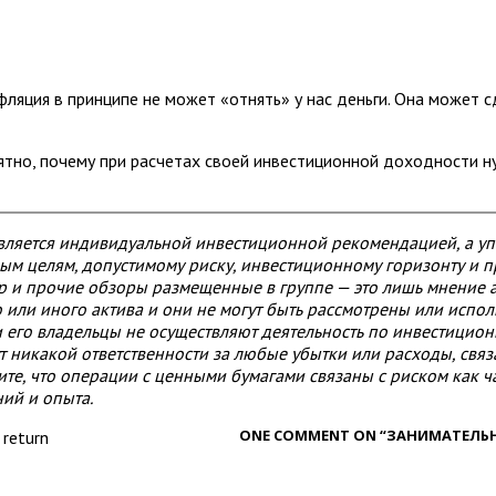
фляция в принципе не может «отнять» у нас деньги. Она может 
ятно, почему при расчетах своей инвестиционной доходности н
является индивидуальной инвестиционной рекомендацией, а 
ным целям, допустимому риску, инвестиционному горизонту и
 и прочие обзоры размещенные в группе — это лишь мнение 
о или иного актива и они не могут быть рассмотрены или испо
 его владельцы не осуществляют деятельность по инвестицион
 никакой ответственности за любые убытки или расходы, свя
е, что операции с ценными бумагами связаны с риском как ча
ий и опыта.
ONE COMMENT ON “ЗАНИМАТЕЛЬ
,
return