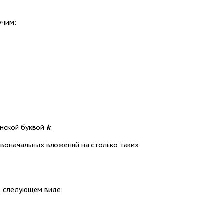
учим:
инской буквой
k
.
рвоначальных вложений на столько таких
в следующем виде: